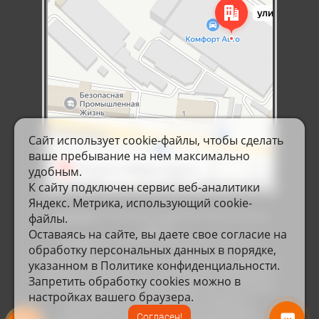
Сайт использует cookie-файлы, чтобы сделать
ваше пребывание на нем максимально
удобным.
К cайту подключен сервис веб-аналитики
Яндекс. Метрика, использующий cookie-
Политика
в отношении обработки персональных
файлы.
данных
Оставаясь на сайте, вы даете свое согласие на
Согласие
на обработку персональных данных
обработку персональных данных в порядке,
© Все материалы данного сайта являются объектами
указанном в Политике конфиденциальности.
авторского права (в том числе дизайн). Запрещается
Запретить обработку cookies можно в
копирование, распространение (в том числе путем
настройках вашего браузера.
копирования на другие сайты и ресурсы в
Интернете) или любое иное использование
Согласен!