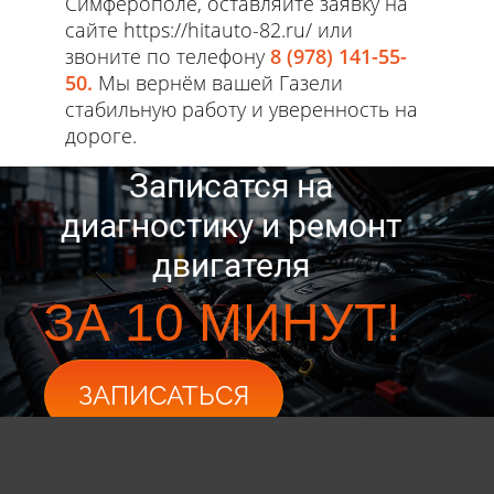
Симферополе, оставляйте заявку на
сайте https://hitauto-82.ru/ или
звоните по телефону
8 (978) 141-55-
50
.
Мы вернём вашей Газели
стабильную работу и уверенность на
дороге.
Записатся на
диагностику и ремонт
двигателя
ЗА 10 МИНУТ!
ЗАПИСАТЬСЯ